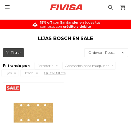

LIJAS BOSCH EN SALE
Recomendados
Filtrando por:
Ferretería
Accesorios para máquinas
Lijas
Bosch
Quitar filtros