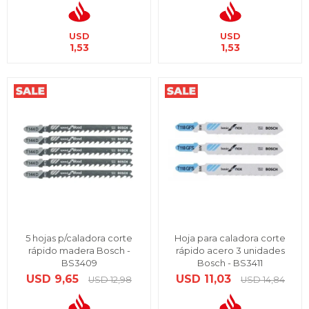
USD
USD
1,53
1,53
5 hojas p/caladora corte
Hoja para caladora corte
rápido madera Bosch -
rápido acero 3 unidades
BS3409
Bosch - BS3411
USD
9,65
USD
11,03
USD
12,98
USD
14,84