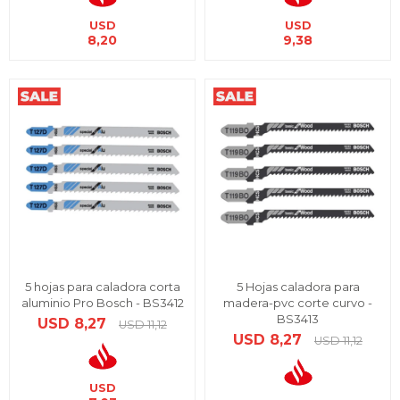
USD
USD
8,20
9,38
5 hojas para caladora corta
5 Hojas caladora para
aluminio Pro Bosch - BS3412
madera-pvc corte curvo -
BS3413
USD
8,27
USD
11,12
USD
8,27
USD
11,12
USD