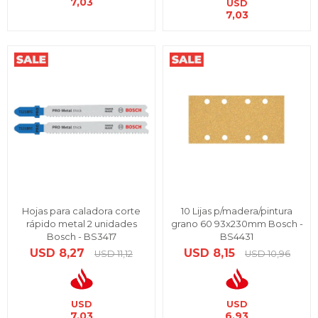
7,03
USD
7,03
Hojas para caladora corte
10 Lijas p/madera/pintura
rápido metal 2 unidades
grano 60 93x230mm Bosch -
Bosch - BS3417
BS4431
USD
8,27
USD
8,15
USD
11,12
USD
10,96
USD
USD
7,03
6,93