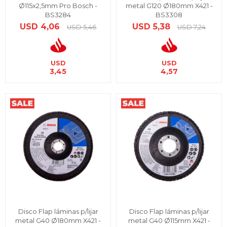
Ø115x2,5mm Pro Bosch -
metal G120 Ø180mm X421 -
BS3284
BS3308
USD
4,06
USD
5,38
USD
5,46
USD
7,24
USD
USD
3,45
4,57
Disco Flap láminas p/lijar
Disco Flap láminas p/lijar
metal G40 Ø180mm X421 -
metal G40 Ø115mm X421 -