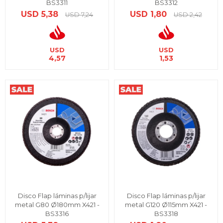
BS3311
BS3312
USD
5,38
USD
1,80
USD
7,24
USD
2,42
USD
USD
4,57
1,53
Disco Flap láminas p/lijar
Disco Flap láminas p/lijar
metal G80 Ø180mm X421 -
metal G120 Ø115mm X421 -
BS3316
BS3318