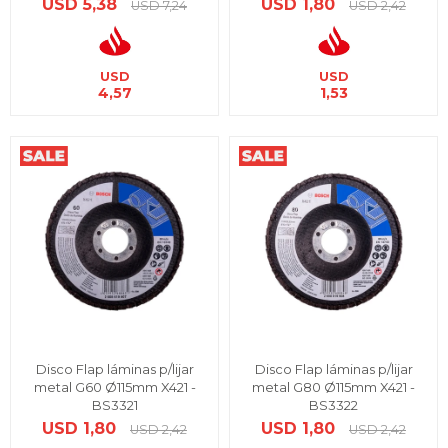
USD
5,38
USD
1,80
USD
7,24
USD
2,42
USD
USD
4,57
1,53
Disco Flap láminas p/lijar
Disco Flap láminas p/lijar
metal G60 Ø115mm X421 -
metal G80 Ø115mm X421 -
BS3321
BS3322
USD
1,80
USD
1,80
USD
2,42
USD
2,42