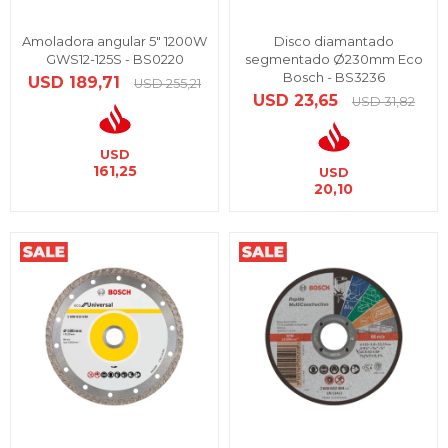
Amoladora angular 5" 1200W
Disco diamantado
GWS12-125S - BS0220
segmentado Ø230mm Eco
Bosch - BS3236
USD
189,71
USD
255,21
USD
23,65
USD
31,82
USD
161,25
USD
20,10