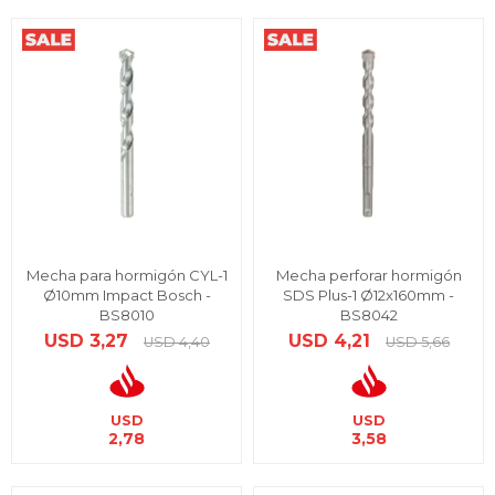
Mecha para hormigón CYL-1
Mecha perforar hormigón
Ø10mm Impact Bosch -
SDS Plus-1 Ø12x160mm -
BS8010
BS8042
USD
3,27
USD
4,21
USD
4,40
USD
5,66
USD
USD
2,78
3,58