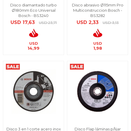
Disco diamantado turbo
Disco abrasivo Ø115mm Pro
Ø180mm Eco Universal
Multiconstruccion Bosch -
Bosch - BS3240
BS3282
USD
17,63
USD
2,33
USD
23,71
USD
3,13
USD
USD
14,99
1,98
Disco 3 en 1 corte acero inox
Disco Flap láminas p/lijar