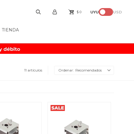
UYU
USD
$
0
TIENDA
11 artículos
Recomendados