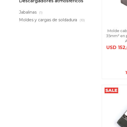
Descargadores atmosféricos
Jabalinas
(1)
Moldes y cargas de soldadura
(10)
Molde cab
35mm² en pa
USD
152