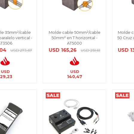
le 35mm²/cable
Molde cable 50mm²/cable
Molde c
ralelo vertical -
50mm² en T horizontal -
50 Cruz 
AT3506
AT5000
,04
USD
165,26
USD
1
USD
273,67
USD
251,61
USD
USD
129,23
140,47