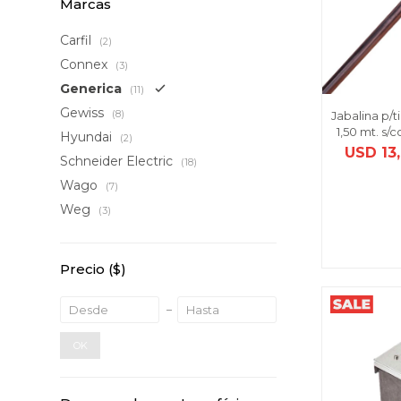
Marcas
Carfil
(2)
Connex
(3)
Generica
(11)
Gewiss
(8)
Jabalina p/t
1,50 mt. s/
Hyundai
(2)
USD
13
Schneider Electric
(18)
Wago
(7)
Weg
(3)
Precio
($)
OK