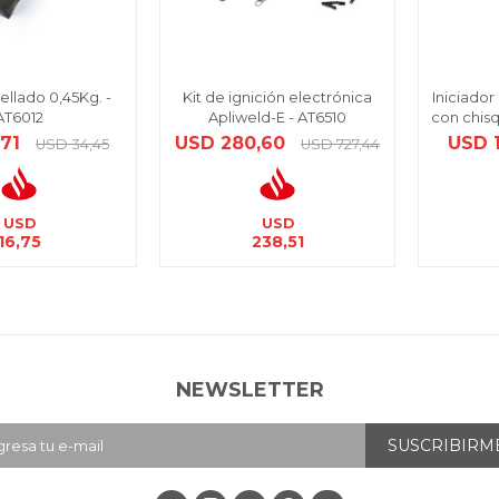
ellado 0,45Kg. -
Kit de ignición electrónica
Iniciador
AT6012
Apliweld-E - AT6510
con chisq
,71
USD
280,60
USD
USD
34,45
USD
727,44
USD
USD
16,75
238,51
NEWSLETTER
SUSCRIBIRM