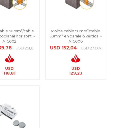
able 50mm²/cable
Molde cable 50mm²/cable
coplanar horizont. -
50mm² en paralelo vertical -
AT5002
AT5006
39,78
USD
152,04
USD
251,61
USD
273,67
USD
USD
118,81
129,23