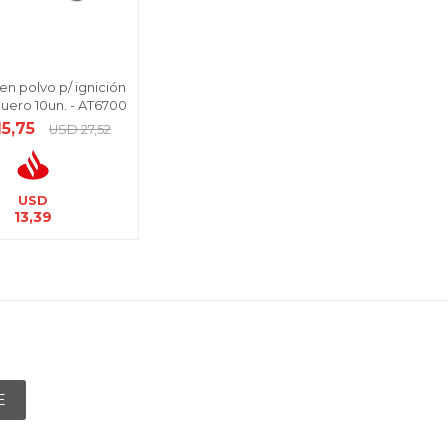
 en polvo p/ ignición
uero 10un. - AT6700
15,75
USD
27,52
USD
13,39
E