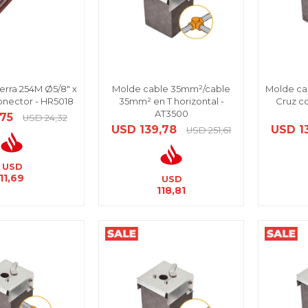
ierra 254M Ø5/8" x
Molde cable 35mm²/cable
Molde ca
conector - HR5018
35mm² en T horizontal -
Cruz co
AT3500
,75
USD
24,32
USD
139,78
USD
1
USD
251,61
USD
11,69
USD
118,81