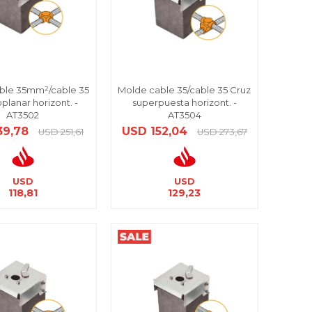
ble 35mm²/cable 35
Molde cable 35/cable 35 Cruz
planar horizont. -
superpuesta horizont. -
AT3502
AT3504
39,78
USD
152,04
USD
251,61
USD
273,67
USD
USD
118,81
129,23