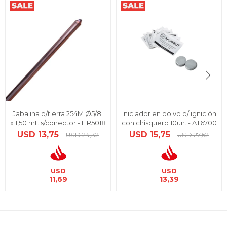
Jabalina p/tierra 254M Ø5/8"
Iniciador en polvo p/ ignición
x 1,50 mt. s/conector - HR5018
con chisquero 10un. - AT6700
USD
13,75
USD
15,75
USD
24,32
USD
27,52
USD
USD
11,69
13,39