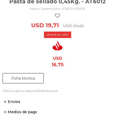
Pasta de sellado 0,45Kg. - AT6012
Generica |
AT6012-AT6012
USD
19,71
USD
34,45
42
USD
16,75
Ficha técnica
Oferta sujeta a disponibilidad de stock.
Envíos
Medios de pago