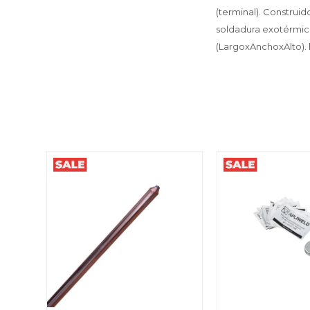
(terminal). Construi
soldadura exotérmica
(LargoxAnchoxAlto).