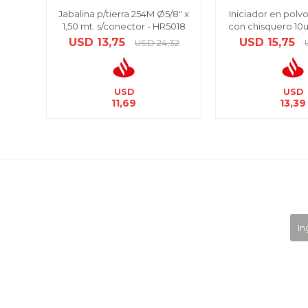
Jabalina p/tierra 254M Ø5/8" x
Iniciador en polvo
1,50 mt. s/conector - HR5018
con chisquero 10u
USD
13,75
USD
15,75
USD
24,32
USD
USD
11,69
13,39