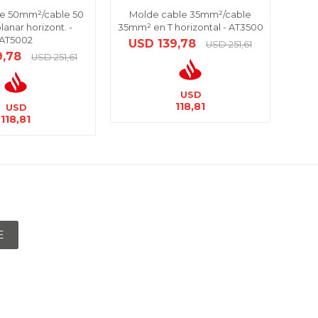
le 50mm²/cable 50
Molde cable 35mm²/cable
Mold
anar horizont. -
35mm² en T horizontal - AT3500
super
AT5002
USD
139,78
U
USD
251,61
9,78
USD
251,61
USD
118,81
USD
118,81
E