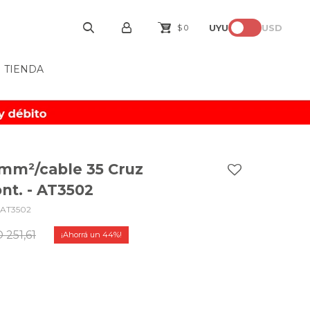
UYU
USD
$
0
TIENDA
mm²/cable 35 Cruz
nt. - AT3502
-AT3502
D
251,61
44