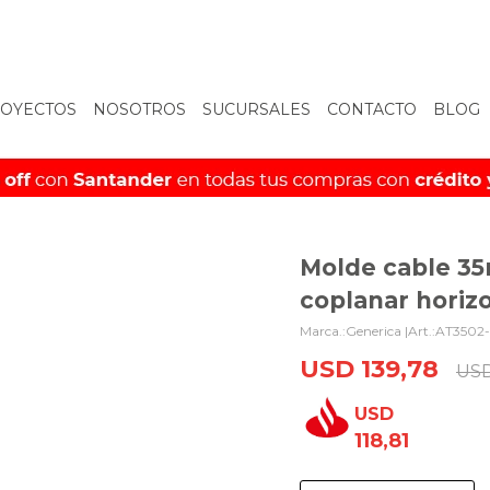
OYECTOS
NOSOTROS
SUCURSALES
CONTACTO
BLOG
Molde cable 35
coplanar horizo
Generica |
AT3502
USD
139,78
US
USD
118,81