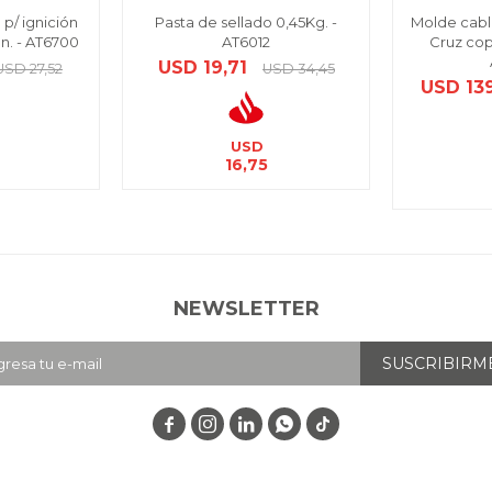
 p/ ignición
Pasta de sellado 0,45Kg. -
Molde cab
n. - AT6700
AT6012
Cruz copl
USD
19,71
USD
27,52
USD
34,45
USD
13
USD
16,75
NEWSLETTER
SUSCRIBIRM



