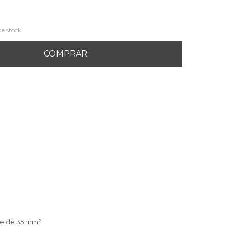
de stock.
COMPRAR
ble de 35 mm²