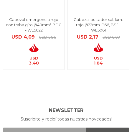
Cabezal emergencia rojo
Cabezal pulsador sal. lum.
con traba giro Ø40mm² BE G
rojo Ø22mm IP66, BSI1 -
- WE5022
WE5061
USD
4,09
USD
2,17
USD
5,96
USD
6,07
USD
USD
3,48
1,84
NEWSLETTER
¡Suscribite y recibí todas nuestras novedades!