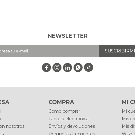
NEWSLETTER
SUSCRIBIRM




ESA
COMPRA
MI 
s
Como comprar
Mi cu
o
Factura electronica
Mis c
con nosotros
Envíos y devoluciones
Mis di
es
Preguntas frecuentes
Wish L