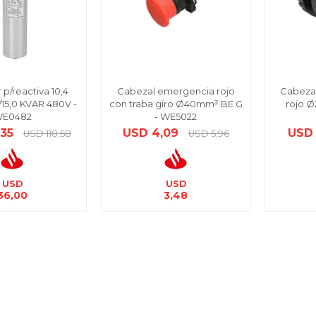
 p/reactiva 10,4
Cabezal emergencia rojo
Cabezal
15,0 KVAR 480V -
con traba giro Ø40mm² BE G
rojo Ø
E0482
- WE5022
,35
USD
4,09
USD
USD
118,58
USD
5,96
USD
USD
36,00
3,48