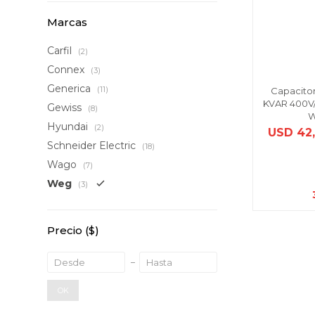
Marcas
Carfil
(2)
Connex
(3)
Generica
(11)
Capacitor
KVAR 400V/
Gewiss
(8)
W
Hyundai
(2)
USD
42
Schneider Electric
(18)
Wago
(7)
Weg
(3)
Precio
($)
OK