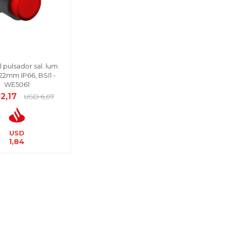
 pulsador sal. lum.
22mm IP66, BSI1 -
WE5061
2,17
USD
6,07
USD
1,84