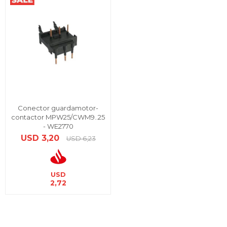
Conector guardamotor-
contactor MPW25/CWM9..25
- WE2770
USD
3,20
USD
6,23
USD
2,72