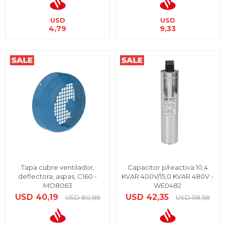
USD
USD
4,79
9,33
Tapa cubre ventilador,
Capacitor p/reactiva 10,4
deflectora, aspas, C160 -
KVAR 400V/15,0 KVAR 480V -
MO8063
WE0482
USD
40,19
USD
42,35
USD
80,89
USD
118,58