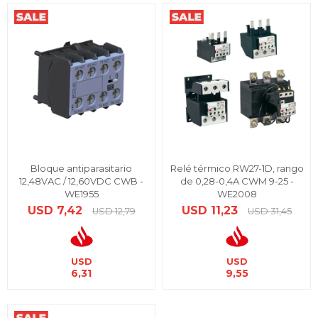
Bloque antiparasitario
Relé térmico RW27-1D, rango
12,48VAC / 12,60VDC CWB -
de 0,28-0,4A CWM 9-25 -
WE1955
WE2008
USD
7,42
USD
11,23
USD
12,79
USD
31,45
USD
USD
6,31
9,55