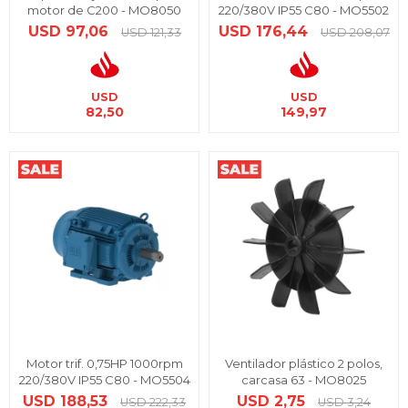
motor de C200 - MO8050
220/380V IP55 C80 - MO5502
USD
97,06
USD
176,44
USD
121,33
USD
208,07
USD
USD
82,50
149,97
Motor trif. 0,75HP 1000rpm
Ventilador plástico 2 polos,
220/380V IP55 C80 - MO5504
carcasa 63 - MO8025
USD
188,53
USD
2,75
USD
222,33
USD
3,24