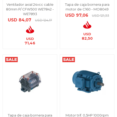
Ventilador axial 24vcc cable
Tapa de caja bornera para
80mm P/ CFW500 WE7842 -
motor de C160 - MO8049
WE7893
USD
97,06
USD
121,33
USD
84,07
USD
124,17
USD
82,50
USD
71,46
Tapa de caja bornera para
Motor trif. 0,5HP 1000rpm