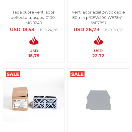
Tapa cubre ventilador,
Ventilador axial 24vcc cable
deflectora, aspas, C100 -
80mm p/CFW500 WE7841 -
MO8240
WE7891
USD
18,53
USD
26,73
USD
24,26
USD
38,32
USD
USD
15,75
22,72