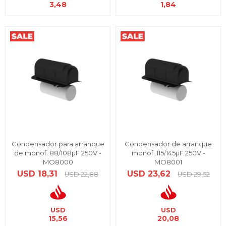
3,48
1,84
Condensador para arranque
Condensador de arranque
de monof. 88/108µF 250V -
monof. 115/145µF 250V -
MO8000
MO8001
USD
18,31
USD
23,62
USD
22,88
USD
29,52
USD
USD
15,56
20,08