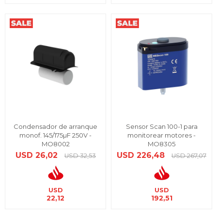
Condensador de arranque
Sensor Scan 100-1 para
monof. 145/175µF 250V -
monitorear motores -
MO8002
MO8305
USD
26,02
USD
226,48
USD
32,53
USD
267,07
USD
USD
22,12
192,51