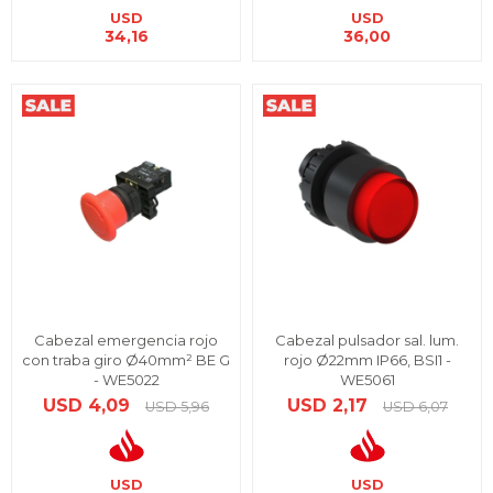
USD
USD
34,16
36,00
Cabezal emergencia rojo
Cabezal pulsador sal. lum.
con traba giro Ø40mm² BE G
rojo Ø22mm IP66, BSI1 -
- WE5022
WE5061
USD
4,09
USD
2,17
USD
5,96
USD
6,07
USD
USD