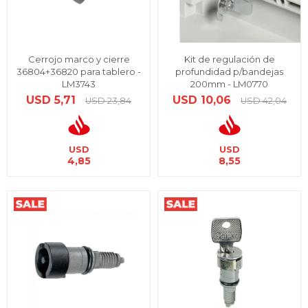
Cerrojo marco y cierre
Kit de regulación de
36804+36820 para tablero -
profundidad p/bandejas
LM3743
200mm - LM0770
USD
5,71
USD
10,06
USD
23,84
USD
42,04
USD
USD
4,85
8,55