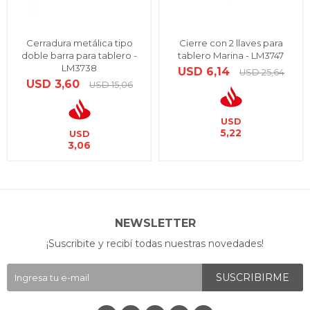
Cerradura metálica tipo
Cierre con 2 llaves para
doble barra para tablero -
tablero Marina - LM3747
LM3738
USD
6,14
USD
25,64
USD
3,60
USD
15,06
USD
5,22
USD
3,06
NEWSLETTER
¡Suscribite y recibí todas nuestras novedades!
SUSCRIBIRME