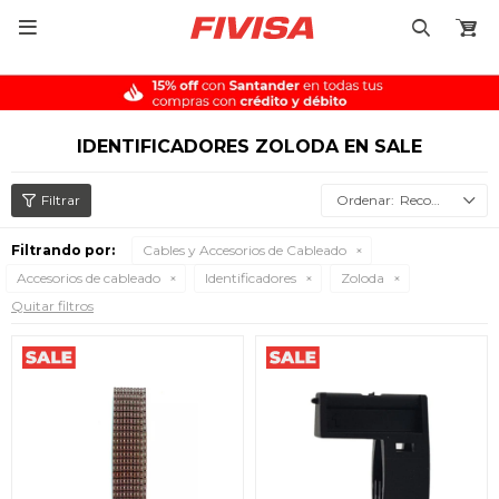

IDENTIFICADORES ZOLODA EN SALE
Recomendados
Filtrando por:
Cables y Accesorios de Cableado
Accesorios de cableado
Identificadores
Zoloda
Quitar filtros