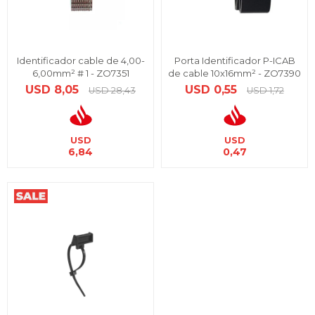
Identificador cable de 4,00-
Porta Identificador P-ICAB
6,00mm² # 1 - ZO7351
de cable 10x16mm² - ZO7390
USD
8,05
USD
0,55
USD
28,43
USD
1,72
USD
USD
6,84
0,47