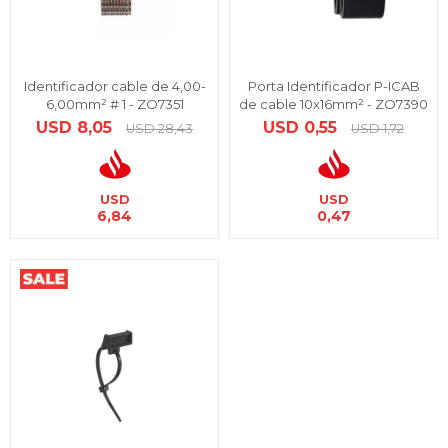
Identificador cable de 4,00-
Porta Identificador P-ICAB
6,00mm² # 1 - ZO7351
de cable 10x16mm² - ZO7390
USD
8,05
USD
0,55
USD
28,43
USD
1,72
USD
USD
6,84
0,47