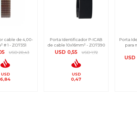
or cable de 4,00-
Porta Identificador P-ICAB
Porta Id
 # 1 - ZO7351
de cable 10x16mm² - ZO7390
para 
05
USD
0,55
USD
28,43
USD
1,72
USD
USD
USD
6,84
0,47