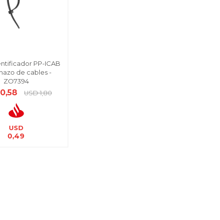
entificador PP-ICAB
mazo de cables -
ZO7394
0,58
USD
1,80
USD
0,49