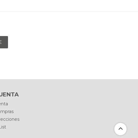
E
CUENTA
enta
ompras
recciones
ist