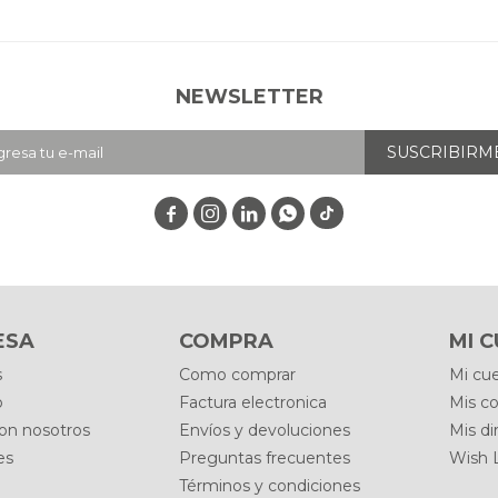
NEWSLETTER
SUSCRIBIRM




ESA
COMPRA
MI 
s
Como comprar
Mi cu
o
Factura electronica
Mis c
con nosotros
Envíos y devoluciones
Mis di
es
Preguntas frecuentes
Wish L
Términos y condiciones