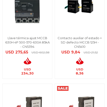
Llave térmica ajust MCCB
Contacto auxiliar of estado +
630H 4P 500-570-630A 85kA
SD defecto MCCB 125H -
- CN5394
CN5410
USD
275,65
USD
9,84
USD
602,58
USD
21,52
USD
USD
234,30
8,36