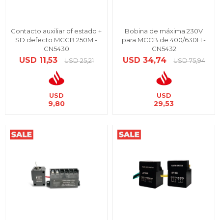
Contacto auxiliar of estado +
Bobina de máxima 230V
SD defecto MCCB 250M -
para MCCB de 400/630H -
CN5430
CN5432
USD
11,53
USD
34,74
USD
25,21
USD
75,94
USD
USD
9,80
29,53