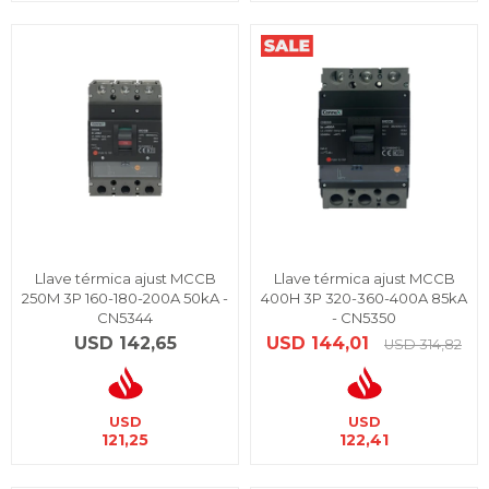
Llave térmica ajust MCCB
Llave térmica ajust MCCB
250M 3P 160-180-200A 50kA -
400H 3P 320-360-400A 85kA
CN5344
- CN5350
USD
142,65
USD
144,01
USD
314,82
USD
USD
121,25
122,41