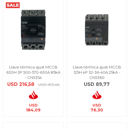
Llave térmica ajust MCCB
Llave térmica ajust MCCB
630H 3P 500-570-630A 85kA
125H 4P 32-36-40A 25kA -
- CN5354
CN5360
USD
216,58
USD
89,77
USD
473,46
USD
USD
184,09
76,30