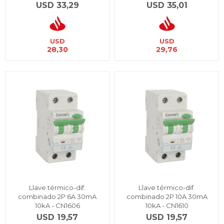
USD
33,29
USD
35,01
USD
USD
28,30
29,76
Llave térmico-dif.
Llave térmico-dif.
combinado 2P 6A 30mA
combinado 2P 10A 30mA
10kA - CN1606
10kA - CN1610
USD
19,57
USD
19,57