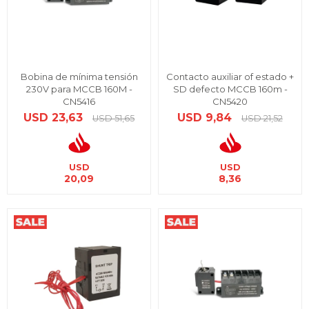
Bobina de mínima tensión
Contacto auxiliar of estado +
230V para MCCB 160M -
SD defecto MCCB 160m -
CN5416
CN5420
USD
23,63
USD
9,84
USD
51,65
USD
21,52
USD
USD
20,09
8,36