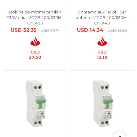
Bobina de mínima tensión
Contacto auxiliar of + SD
230V para MCCB 400/630H -
defecto MCCB 400/630H -
CN5436
CN5440
USD
32,35
USD
14,34
USD
70,71
USD
31,36
USD
USD
27,50
12,19