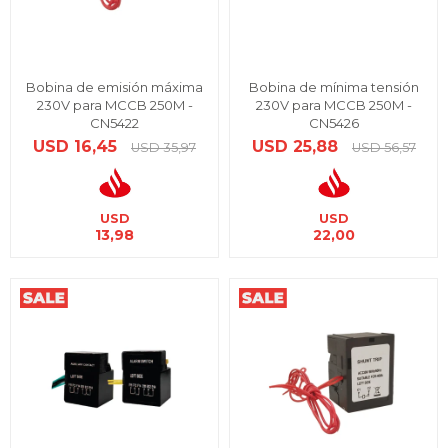
Bobina de emisión máxima
Bobina de mínima tensión
230V para MCCB 250M -
230V para MCCB 250M -
CN5422
CN5426
USD
16,45
USD
25,88
USD
35,97
USD
56,57
USD
USD
13,98
22,00