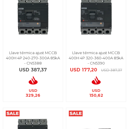
Llave térmica ajust MCCB
Llave térmica ajust MCCB
400H 4P 240-270-300A 85kA
400H 4P 320-360-400A 85kA
- CN5388
- CN5390
USD
387,37
USD
177,20
USD
387,37
USD
USD
329,26
150,62