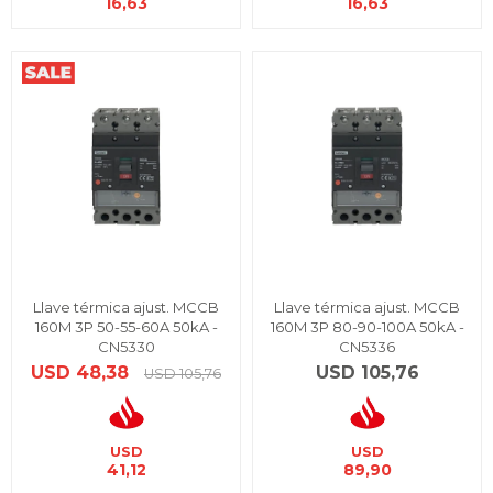
16,63
16,63
Llave térmica ajust. MCCB
Llave térmica ajust. MCCB
160M 3P 50-55-60A 50kA -
160M 3P 80-90-100A 50kA -
CN5330
CN5336
USD
48,38
USD
105,76
USD
105,76
USD
USD
41,12
89,90