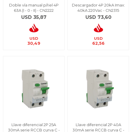
Doble vía manual p/riel 4P
Descargador 4P 20kA Imax:
63A (I - 0 - II) - CN2222
40kA 220Vac - CN2315
USD
35,87
USD
73,60
USD
USD
30,49
62,56
Llave diferencial 2P 25A
Llave diferencial 2P 40A
30mA serie RCCB curva C -
30mA serie RCCB curva C -