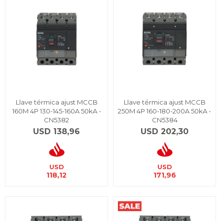
Llave térmica ajust MCCB
Llave térmica ajust MCCB
160M 4P 130-145-160A 50kA -
250M 4P 160-180-200A 50kA -
CN5382
CN5384
USD
138,96
USD
202,30
USD
USD
118,12
171,96