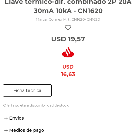
Llave térmico-dif. combinado 2P 20A
30mA 10kA - CN1620
Connex |
CN1620-CN1620
USD
19,57
USD
16,63
Ficha técnica
Oferta sujeta a disponibilidad de stock.
Envíos
Medios de pago