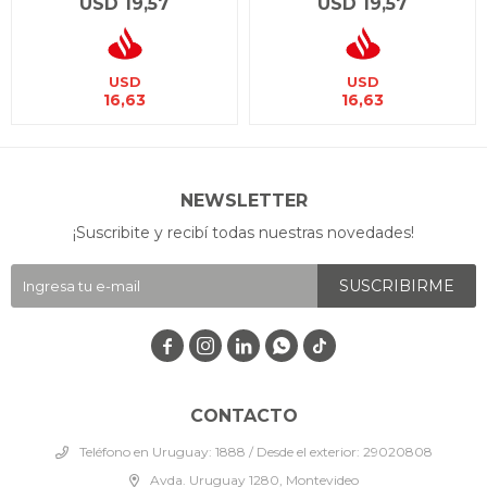
USD
19,57
USD
19,57
USD
USD
16,63
16,63
NEWSLETTER
¡Suscribite y recibí todas nuestras novedades!
SUSCRIBIRME




CONTACTO
Teléfono en Uruguay: 1888 / Desde el exterior: 29020808
Avda. Uruguay 1280, Montevideo