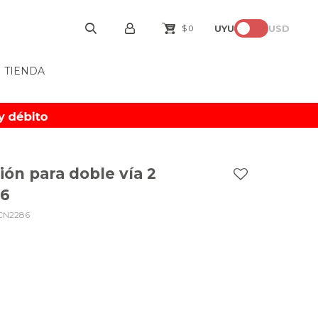
UYU
USD
$
0
TIENDA
ón para doble vía 2
86
CN2286