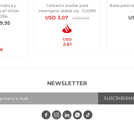
matica y
Contacto auxiliar para
Base para ri
 4P 400A-
interruptor doble vía - TG0199
-
2284
USD
3,07
U
USD
11,01
9,95
USD
2,61
46
NEWSLETTER
SUSCRIBIRM



