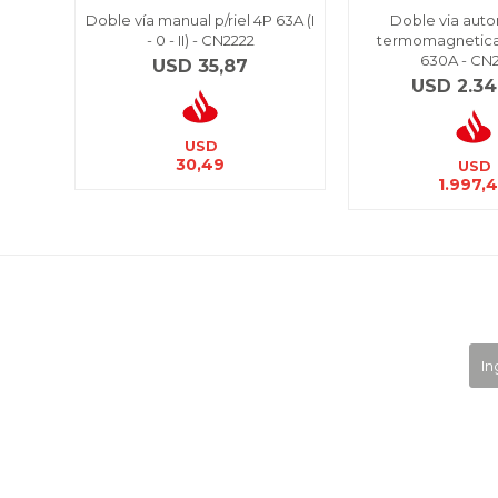
Doble vía manual p/riel 4P 63A (I
Doble via auto
- 0 - II) - CN2222
termomagnetica
630A - CN
USD
35,87
USD
2.34
USD
30,49
USD
1.997,