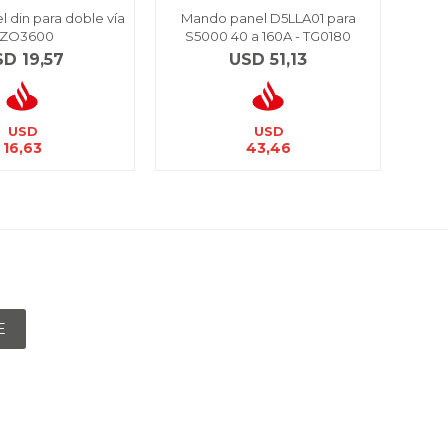
el din para doble vía
Mando panel D5LLA01 para
Cab
 ZO3600
S5000 40 a 160A - TG0180
U
SD
19,57
USD
51,13
USD
USD
16,63
43,46
E