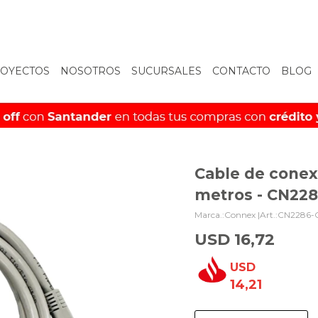
OYECTOS
NOSOTROS
SUCURSALES
CONTACTO
BLOG
Cable de conexi
metros - CN22
Connex |
CN2286-
USD
16,72
USD
14,21