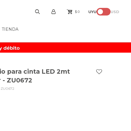
UYU
USD
$
0
TIENDA
io para cinta LED 2mt
 - ZU0672
-ZU0672