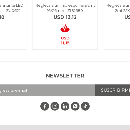
ara cinta LED
Regleta aluminio esquinera 2mt
Regleta alum
ar - ZU0674
16X16mm - ZU0680
2mt 25
18
USD
13,12
U
USD
11,15
NEWSLETTER
SUSCRIBIRM



