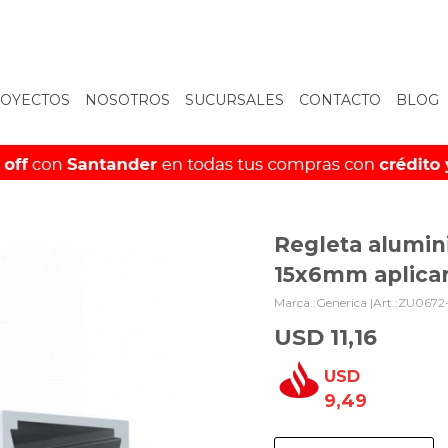
OYECTOS
NOSOTROS
SUCURSALES
CONTACTO
BLOG
Regleta alumin
15x6mm aplicar
Generica |
ZU0672
USD
11,16
USD
9,49