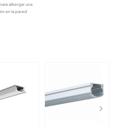
para albergar una
ión en la pared.