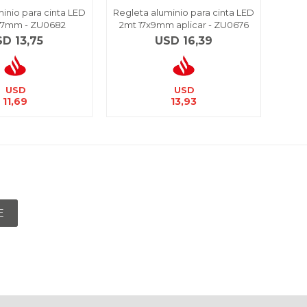
inio para cinta LED
Regleta aluminio para cinta LED
Regle
X7mm - ZU0682
2mt 17x9mm aplicar - ZU0676
LE
SD
13,75
USD
16,39
USD
USD
11,69
13,93
E