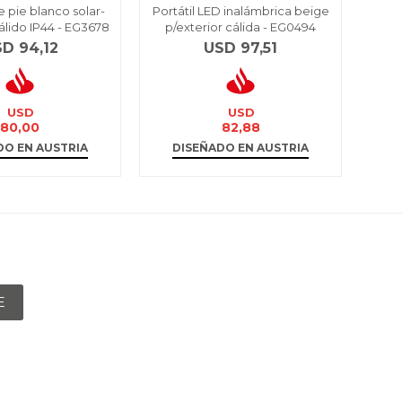
 pie blanco solar-
Portátil LED inalámbrica beige
Por
lido IP44 - EG3678
p/exterior cálida - EG0494
p/
SD
94,12
USD
97,51
USD
USD
80,00
82,88
DO EN AUSTRIA
DISEÑADO EN AUSTRIA
D
E