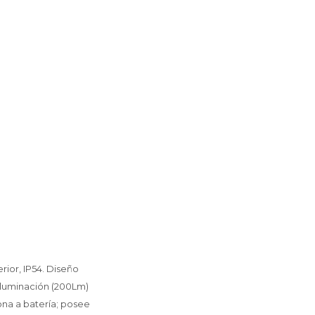
rior, IP54. Diseño
 iluminación (200Lm)
ona a batería; posee