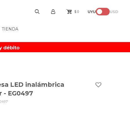
UYU
USD
$
0
TIENDA
sa LED inalámbrica
r - EG0497
0497