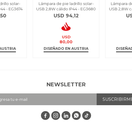
illo solar-
Lámpara de pie ladrillo solar-
Lámpara de
P44 - EG3674
USB 2,8W cálido IP44 - EG3680
USB 2,8W cá
,50
USD
94,12
U
USD
80,00
AUSTRIA
DISEÑADO EN AUSTRIA
DISEÑA
NEWSLETTER
SUSCRIBIRM



