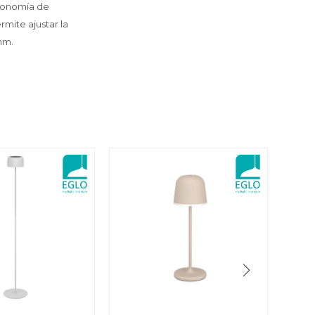
utonomía de
mite ajustar la
mm.