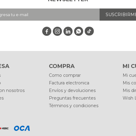
SUSCRIBIRM




ESA
COMPRA
MI 
s
Como comprar
Mi cu
o
Factura electronica
Mis c
con nosotros
Envíos y devoluciones
Mis di
es
Preguntas frecuentes
Wish L
Términos y condiciones