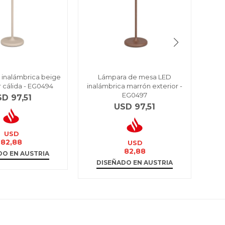
D inalámbrica beige
Lámpara de mesa LED
Lámp
r cálida - EG0494
inalámbrica marrón exterior -
US
EG0497
SD
97,51
USD
97,51
USD
82,88
USD
82,88
DO EN AUSTRIA
DISEÑADO EN AUSTRIA
D