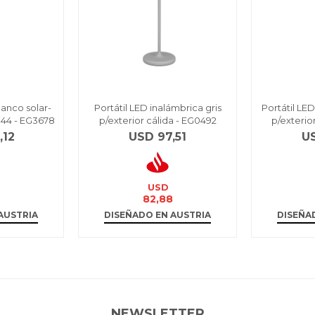
anco solar-
Portátil LED inalámbrica gris
Portátil LE
P44 - EG3678
p/exterior cálida - EG0492
p/exterio
,12
USD
97,51
U
USD
0
82,88
AUSTRIA
DISEÑADO EN AUSTRIA
DISEÑA
NEWSLETTER