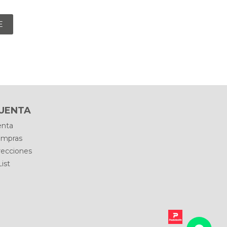
E
CUENTA
enta
ompras
recciones
ist