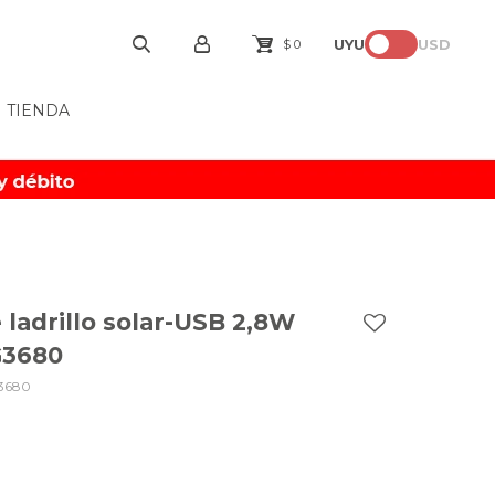
UYU
USD
$
0
TIENDA
 ladrillo solar-USB 2,8W
G3680
3680