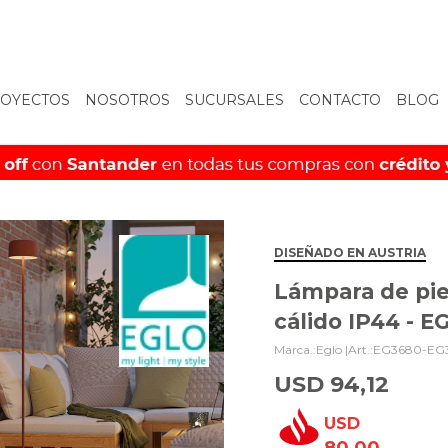
OYECTOS
NOSOTROS
SUCURSALES
CONTACTO
BLOG
DISEÑADO EN AUSTRIA
Lámpara de pie
cálido IP44 - E
Eglo |
EG3680-EG
USD
94,12
USD
80,00