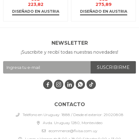
223,82
275,89
DISEÑADO EN AUSTRIA
DISEÑADO EN AUSTRIA
NEWSLETTER
¡Suscribite y recibí todas nuestras novedades!
SUSCRIBIRME




CONTACTO
Teléfono en Uruguay: 1888 / Desde el exterior: 29020808
Avda. Uruguay 1280, Montevideo
ecommerce@fivisa.com.uy
Lunes a Viernes de 8:00 a 18:00 Sábados 9:00 a 13:00