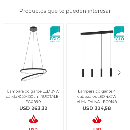
Productos que te pueden interesar
Lámpara colgante LED 37W
Lámpara colgante 4
cálida Ø55x150cm RUOTALE -
cabezales LED 4x5W
EG0890
ALMUDAINA - EG0148
USD
263,32
USD
324,58
USD
USD