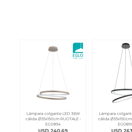
Lámpara colgante LED 36W
Lámpara colgan
cálida Ø55x150cm RUOTALE -
cálida Ø55x150cm
EG0894
EG089
USD
240,69
USD
263