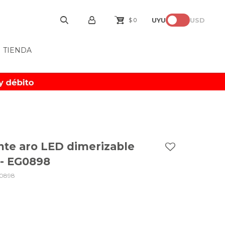
UYU
USD
$
0
TIENDA
te aro LED dimerizable
- EG0898
0898