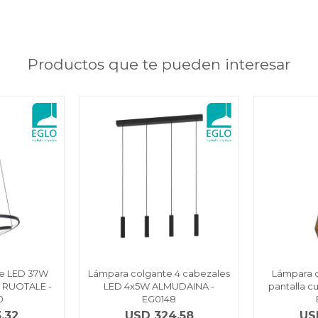
Productos que te pueden interesar
te LED 37W
Lámpara colgante 4 cabezales
Lámpara c
 RUOTALE -
LED 4x5W ALMUDAINA -
pantalla 
0
EG0148
,32
USD
324,58
US