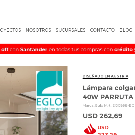
OYECTOS
NOSOTROS
SUCURSALES
CONTACTO
BLOG
DISEÑADO EN AUSTRIA
Lámpara colgan
40W PARRUTA 
Eglo |
EG0898-EG
USD
262,69
USD
223,29