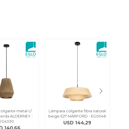
olgante metal c/
Lámpara colgante fibra natural
cuerda ALDERNEY -
beige E27 MARFORD - EG0046
port
EG4330
USD
144,29
D
140,66