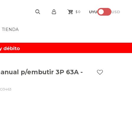
UYU
USD
$
0
TIENDA
manual p/embutir 3P 63A -
ZO3463