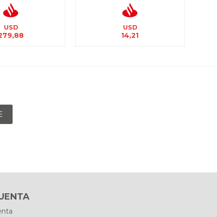
USD
USD
279,88
14,21
E
CUENTA
enta