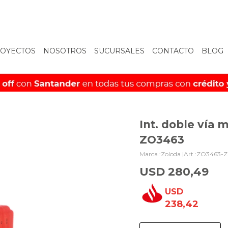
OYECTOS
NOSOTROS
SUCURSALES
CONTACTO
BLOG
Int. doble vía 
ZO3463
Zoloda |
ZO3463-
USD
280,49
USD
238,42