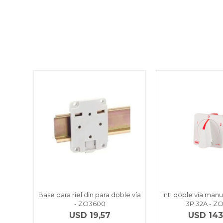
Base para riel din para doble vía
Int. doble vía man
- ZO3600
3P 32A - Z
USD
19,57
USD
143