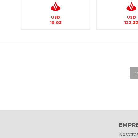
USD
USD
16,63
122,3
EMPR
Nosotro