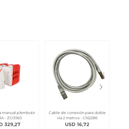
ía manual p/embutir
Cable de conexión para doble
Inte
3A - ZO3563
vía 2 metros - CN2286
D
329,27
USD
16,72