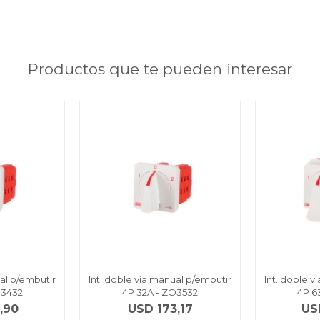
Productos que te pueden interesar
ual p/embutir
Int. doble vía manual p/embutir
Int. doble v
O3432
4P 32A - ZO3532
4P 6
,90
USD
173,17
US