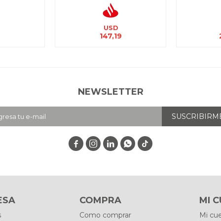
USD
2
147,19
NEWSLETTER
SUSCRIBIRM




ESA
COMPRA
MI 
s
Como comprar
Mi cu