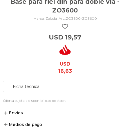
Base para riel din para doble vía -
ZO3600
Zoloda |
ZO3600-ZO3600
USD
19,57
USD
16,63
Ficha técnica
Oferta sujeta a disponibilidad de stock.
Envíos
Medios de pago