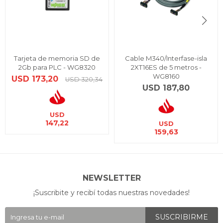
Tarjeta de memoria SD de
Cable M340/Interfase-isla
2Gb para PLC - WG8320
2XT16ES de 5 metros -
WG8160
USD
173,20
USD
320,34
USD
187,80
USD
147,22
USD
159,63
NEWSLETTER
¡Suscribite y recibí todas nuestras novedades!
SUSCRIBIRME