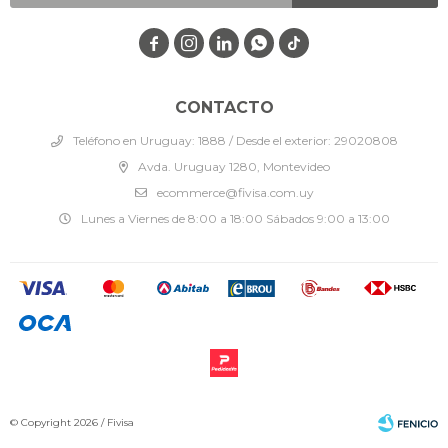




CONTACTO
Teléfono en Uruguay: 1888 / Desde el exterior: 29020808
Avda. Uruguay 1280, Montevideo
ecommerce@fivisa.com.uy
Lunes a Viernes de 8:00 a 18:00 Sábados 9:00 a 13:00
© Copyright 2026 / Fivisa