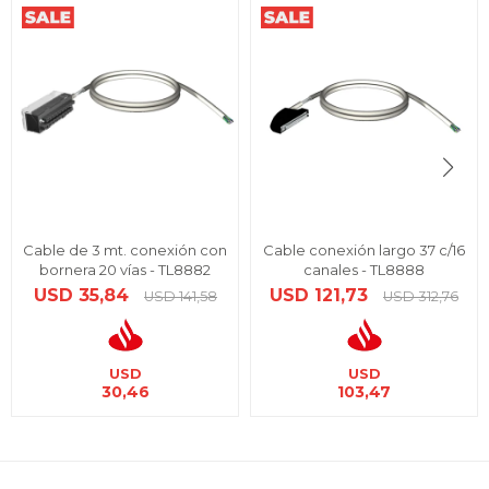
Cable de 3 mt. conexión con
Cable conexión largo 37 c/16
bornera 20 vías - TL8882
canales - TL8888
USD
35,84
USD
121,73
USD
141,58
USD
312,76
USD
USD
30,46
103,47