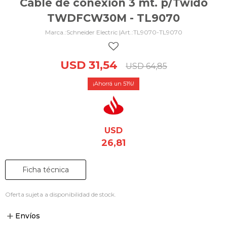
Cable de conexión 3 mt. p/Twido
TWDFCW30M - TL9070
Schneider Electric |
TL9070-TL9070
USD
31,54
USD
64,85
51
USD
26,81
Ficha técnica
Oferta sujeta a disponibilidad de stock.
Envíos