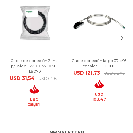
Cable de conexión 3 mt.
Cable conexión largo 37 c/16
p/Twido TWDFCW30M -
canales - TL8888
TL9070
USD
121,73
USD
312,76
USD
31,54
USD
64,85
USD
103,47
USD
26,81
NEWSLETTER