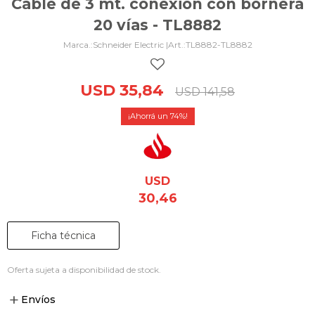
Cable de 3 mt. conexión con bornera
20 vías - TL8882
Schneider Electric |
TL8882-TL8882
USD
35,84
USD
141,58
74
USD
30,46
Ficha técnica
Oferta sujeta a disponibilidad de stock.
Envíos