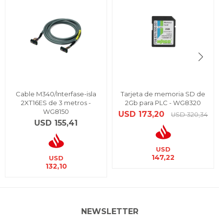
Cable M340/Interfase-isla
Tarjeta de memoria SD de
2XT16ES de 3 metros -
2Gb para PLC - WG8320
WG8150
USD
173,20
USD
320,34
USD
155,41
USD
147,22
USD
132,10
NEWSLETTER