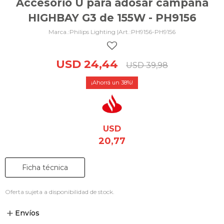
Accesorio U para adosar campana
HIGHBAY G3 de 155W - PH9156
Philips Lighting |
PH9156-PH9156
USD
24,44
USD
39,98
38
USD
20,77
Ficha técnica
Oferta sujeta a disponibilidad de stock.
Envíos