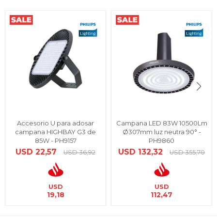
Accesorio U para adosar
Campana LED 83W 10500Lm
campana HIGHBAY G3 de
Ø307mm luz neutra 90° -
85W - PH9157
PH9860
USD
22,57
USD
132,32
USD
36,92
USD
355,70
USD
USD
19,18
112,47