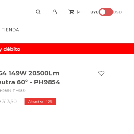
UYU
USD
$
0
TIENDA
G4 149W 20500Lm
utra 60° - PH9854
H9854-PH9854
D
313,50
43