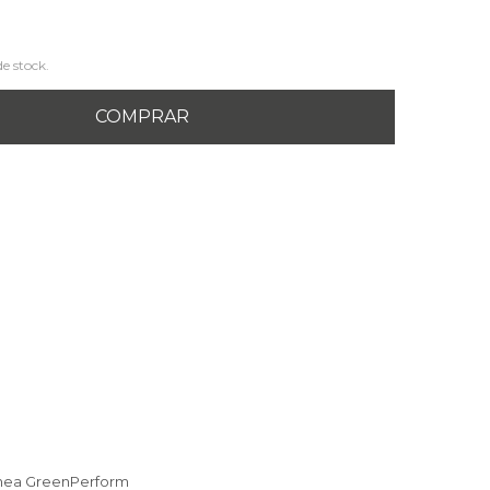
de stock.
COMPRAR
línea GreenPerform