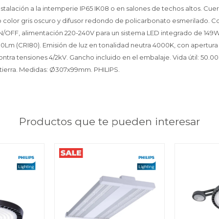
nstalación a la intemperie IP65 IK08 o en salones de techos altos. Cu
o color gris oscuro y difusor redondo de policarbonato esmerilado. 
ON/OFF, alimentación 220-240V para un sistema LED integrado de 14
Lm (CRI80). Emisión de luz en tonalidad neutra 4000K, con apertura 6
ntra tensiones 4/2kV. Gancho incluido en el embalaje. Vida útil: 50.00
 tierra. Medidas: Ø307x99mm. PHILIPS.
Productos que te pueden interesar