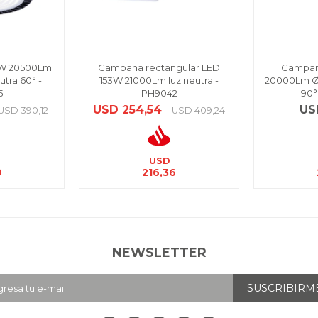
1W 20500Lm
Campana rectangular LED
Campan
tra 60° -
153W 21000Lm luz neutra -
20000Lm Ø
5
PH9042
90°
USD
254,54
US
USD
390,12
USD
409,24
USD
9
216,36
NEWSLETTER
SUSCRIBIRM