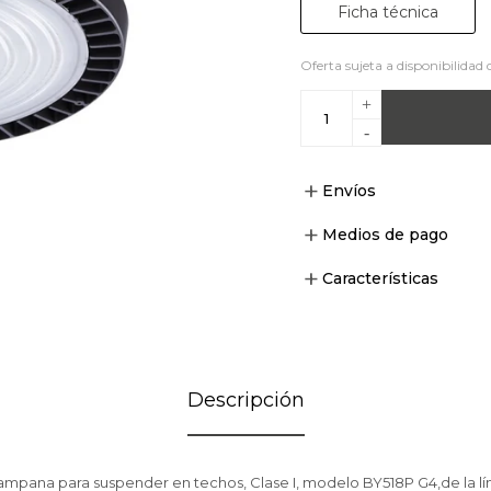
Ficha técnica
Oferta sujeta a disponibilidad 
+
-
Envíos
Medios de pago
Características
Descripción
campana para suspender en techos, Clase I, modelo BY518P G4,de la 