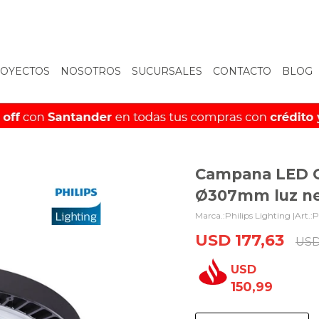
OYECTOS
NOSOTROS
SUCURSALES
CONTACTO
BLOG
Campana LED 
Ø307mm luz ne
Philips Lighting |
P
USD
177,63
US
USD
150,99