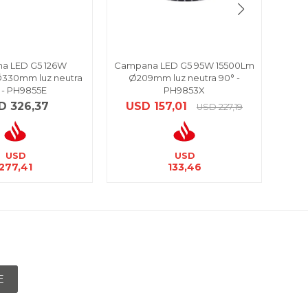
a LED G5 126W
Campana LED G5 95W 15500Lm
Ac
330mm luz neutra
Ø209mm luz neutra 90° -
lumi
 - PH9855E
PH9853X
U
D
326,37
USD
157,01
USD
227,19
USD
USD
277,41
133,46
E