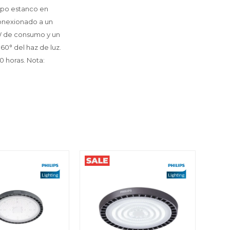
erpo estanco en
Conexionado a un
9W de consumo y un
0° del haz de luz.
0 horas. Nota: