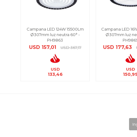
Campana LED 124W 15500Lm
Campana LED 16
Ø307mm luz neutra 60° -
Ø307mm luz neu
PH9863
PH986
USD
157,01
USD
177,63
USD
367,17
USD
USD
133,46
150,9