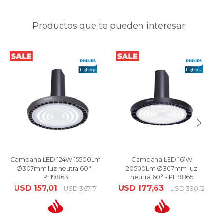
Productos que te pueden interesar
Campana LED 124W 15500Lm
Campana LED 161W
Ø307mm luz neutra 60° -
20500Lm Ø307mm luz
PH9863
neutra 60° - PH9865
USD
157,01
USD
177,63
USD
367,17
USD
390,12