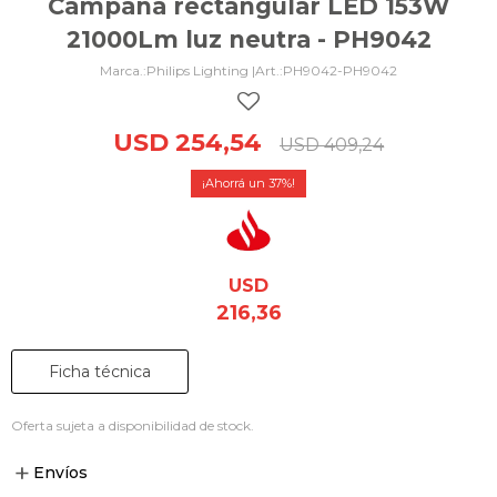
Campana rectangular LED 153W
21000Lm luz neutra - PH9042
Philips Lighting |
PH9042-PH9042
USD
254,54
USD
409,24
37
USD
216,36
Ficha técnica
Oferta sujeta a disponibilidad de stock.
Envíos