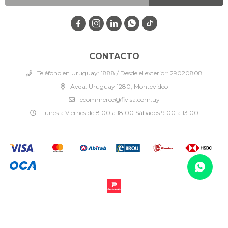




CONTACTO
Teléfono en Uruguay: 1888 / Desde el exterior: 29020808
Avda. Uruguay 1280, Montevideo
ecommerce@fivisa.com.uy
Lunes a Viernes de 8:00 a 18:00 Sábados 9:00 a 13:00
© Copyright 2026 / Fivisa