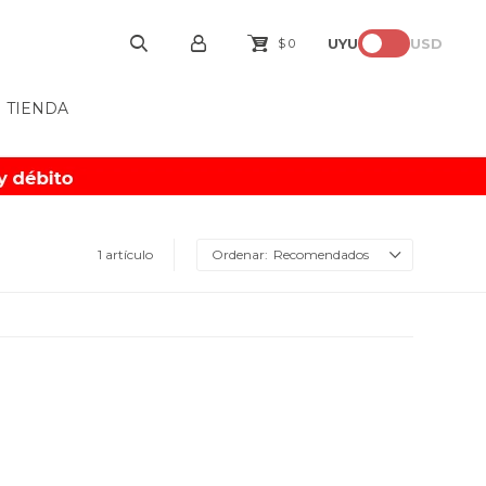
UYU
USD
$
0
TIENDA
1 artículo
Recomendados