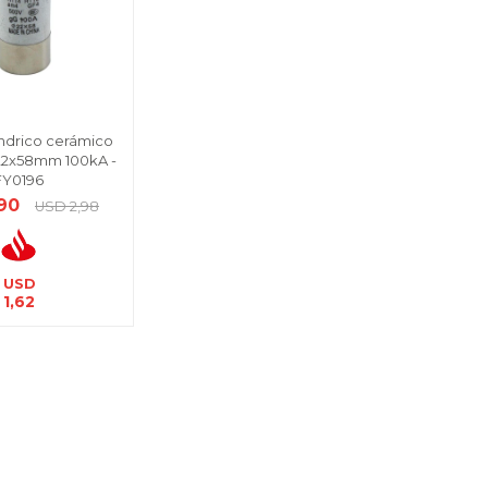
líndrico cerámico
22x58mm 100kA -
FY0196
,90
USD
2,98
USD
1,62