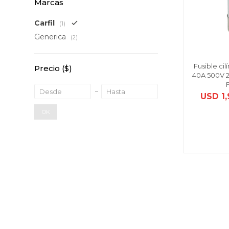
Marcas
Carfil
(1)
Generica
(2)
Fusible ci
Precio
($)
40A 500V 
USD
1
OK