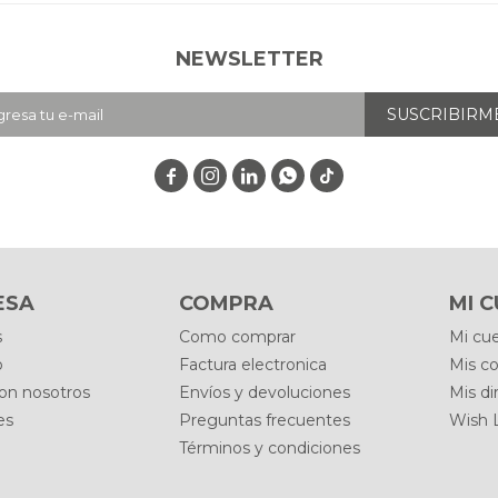
NEWSLETTER
SUSCRIBIRM




ESA
COMPRA
MI 
s
Como comprar
Mi cu
o
Factura electronica
Mis c
con nosotros
Envíos y devoluciones
Mis di
es
Preguntas frecuentes
Wish L
Términos y condiciones