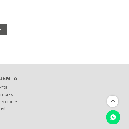
E
CUENTA
enta
ompras
recciones
ist