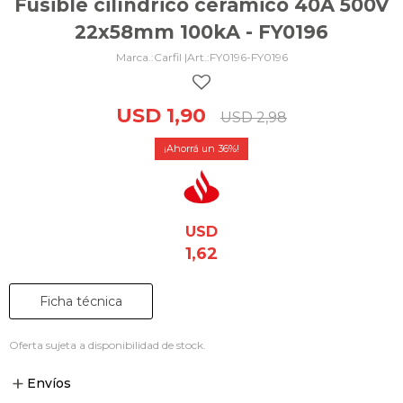
Fusible cilíndrico cerámico 40A 500V
22x58mm 100kA - FY0196
Carfil |
FY0196-FY0196
USD
1,90
USD
2,98
36
USD
1,62
Ficha técnica
Oferta sujeta a disponibilidad de stock.
Envíos