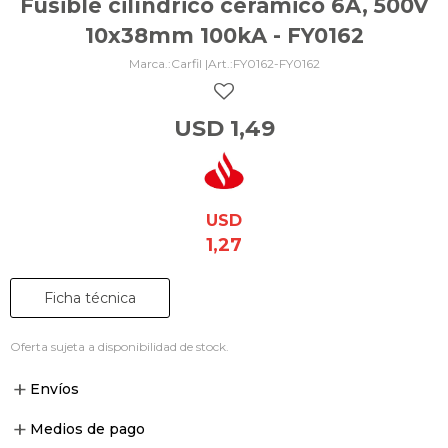
Fusible cilíndrico cerámico 6A, 500V
10x38mm 100kA - FY0162
Carfil |
FY0162-FY0162
USD
1,49
USD
1,27
Ficha técnica
Oferta sujeta a disponibilidad de stock.
Envíos
Medios de pago