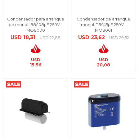
Condensador para arranque
Condensador de arranque
de monof. 88/108µF 250V -
monof. 115/145µF 250V -
MO8000
MO8001
USD
18,31
USD
23,62
USD
22,88
USD
29,52
USD
USD
15,56
20,08