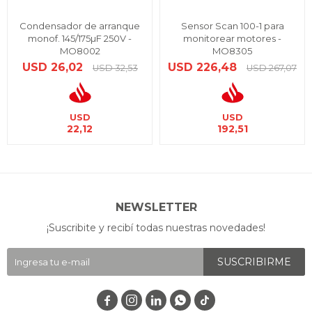
Condensador de arranque
Sensor Scan 100-1 para
monof. 145/175µF 250V -
monitorear motores -
MO8002
MO8305
USD
26,02
USD
226,48
USD
32,53
USD
267,07
USD
USD
22,12
192,51
NEWSLETTER
¡Suscribite y recibí todas nuestras novedades!
SUSCRIBIRME



