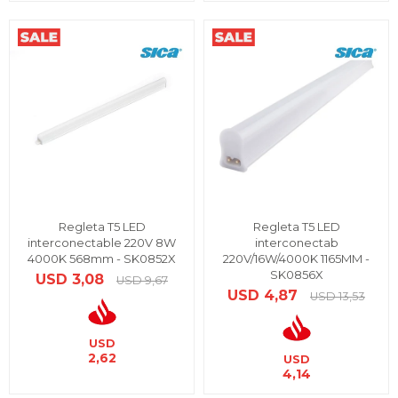
Regleta T5 LED
Regleta T5 LED
interconectable 220V 8W
interconectab
4000K 568mm - SK0852X
220V/16W/4000K 1165MM -
SK0856X
USD
3,08
USD
9,67
USD
4,87
USD
13,53
USD
2,62
USD
4,14