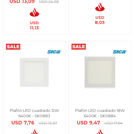
USD
13,09
USD
24,38
USD
8,05
USD
11,13
Plafón LED cuadrado 12W
Plafón LED cuadrado 18W
6400K - SK0883
6400K - SK0884
USD
7,76
USD
9,47
USD
13,67
USD
17,64