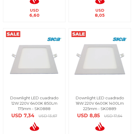
USD
USD
6,60
8,05
Downlight LED cuadrado
Downlight LED cuadrado
12W 220V 6400K 850Lm
18W 220V 6400K 1400Lm
175mm - SK0888
225mm - SK0889
USD
7,34
USD
8,85
USD
13,67
USD
17,64