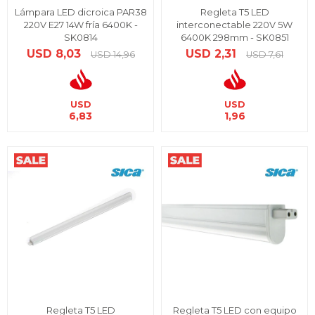
Lámpara LED dicroica PAR38
Regleta T5 LED
220V E27 14W fría 6400K -
interconectable 220V 5W
SK0814
6400K 298mm - SK0851
USD
8,03
USD
2,31
USD
14,96
USD
7,61
USD
USD
6,83
1,96
Regleta T5 LED
Regleta T5 LED con equipo