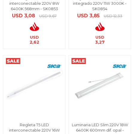
interconectable 220V 8W
integrado 220V 11W 3000K -
6400K 568mm - SK0853
SK0854
USD
3,08
USD
3,85
USD
9,67
USD
12,33
USD
USD
2,62
3,27
Regleta T5 LED
Luminaria LED Slim 220V 18W
interconectable 220V 16W
6400K 600mm dif. opal -