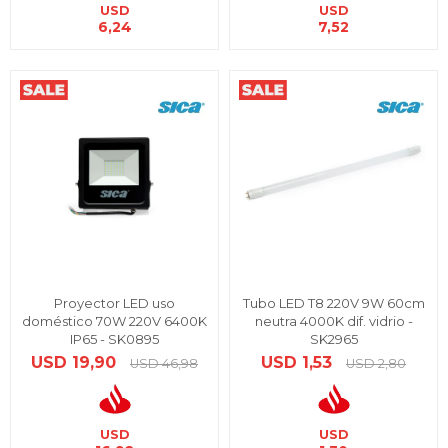
USD
USD
6,24
7,52
Proyector LED uso
Tubo LED T8 220V 9W 60cm
doméstico 70W 220V 6400K
neutra 4000K dif. vidrio -
IP65 - SK0895
SK2965
USD
19,90
USD
1,53
USD
46,98
USD
2,80
USD
USD