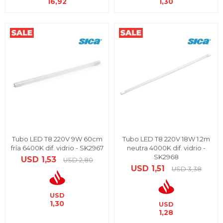
16,92
1,30
Tubo LED T8 220V 9W 60cm
Tubo LED T8 220V 18W 1.2m
fría 6400K dif. vidrio - SK2967
neutra 4000K dif. vidrio -
SK2968
USD
1,53
USD
2,80
USD
1,51
USD
3,38
USD
1,30
USD
1,28