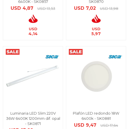
6400K - SK0857
SK0870
USD
4,87
USD
7,02
USD
13,53
USD
13,98
USD
USD
4,14
5,97
Luminaria LED Slim 220V
Plafón LED redondo 18W
36W 6400K 1200mm dif. opal
6400k - SK0881
- SK0871
USD
9,47
USD
17,64