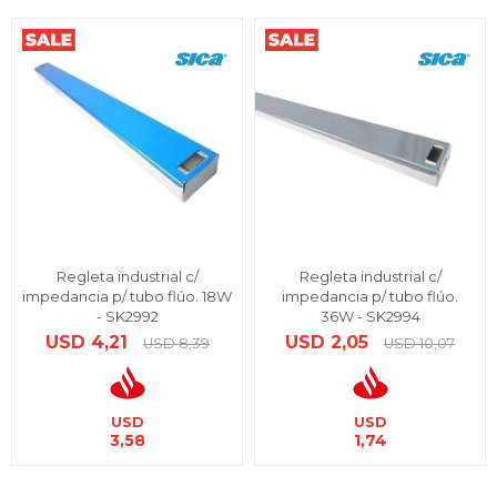
Regleta industrial c/
Regleta industrial c/
impedancia p/ tubo flúo. 18W
impedancia p/ tubo flúo.
- SK2992
36W - SK2994
USD
4,21
USD
2,05
USD
8,39
USD
10,07
USD
USD
3,58
1,74