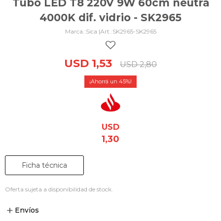
Tubo LED T8 220V 9W 60cm neutra
4000K dif. vidrio - SK2965
Sica |
SK2965-SK2965
USD
1,53
USD
2,80
45
USD
1,30
Ficha técnica
Oferta sujeta a disponibilidad de stock.
Envíos