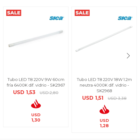
Tubo LED T8 220V 9W 60cm
Tubo LED T8 220V 18W 1.2m
fría 6400K dif. vidrio - SK2967
neutra 4000K dif. vidrio -
SK2968
USD
1,53
USD
2,80
USD
1,51
USD
3,38
USD
1,30
USD
1,28