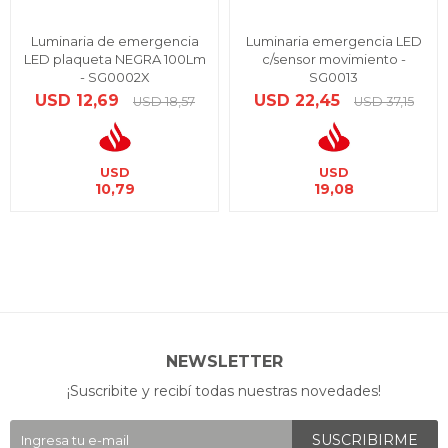
Luminaria de emergencia
Luminaria emergencia LED
LED plaqueta NEGRA 100Lm
c/sensor movimiento -
- SG0002X
SG0013
USD
12,69
USD
22,45
USD
18,57
USD
37,15
USD
USD
10,79
19,08
NEWSLETTER
¡Suscribite y recibí todas nuestras novedades!
SUSCRIBIRME