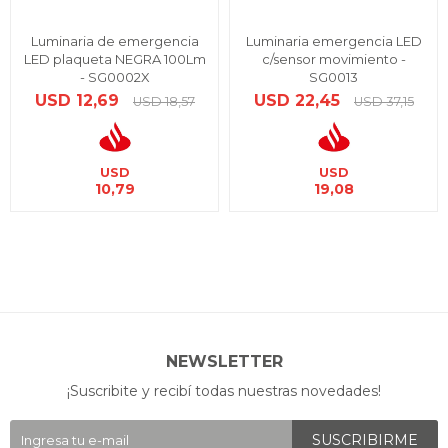
Luminaria de emergencia
Luminaria emergencia LED
LED plaqueta NEGRA 100Lm
c/sensor movimiento -
- SG0002X
SG0013
USD
12,69
USD
22,45
USD
18,57
USD
37,15
USD
USD
10,79
19,08
NEWSLETTER
¡Suscribite y recibí todas nuestras novedades!
SUSCRIBIRME