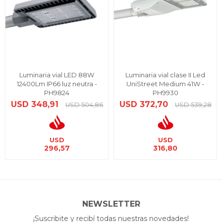
Luminaria vial LED 88W
Luminaria vial clase II Led
12400Lm IP66 luz neutra -
UniStreet Medium 41W -
PH9824
PH9930
USD
348,91
USD
372,70
USD
504,86
USD
539,28
USD
USD
296,57
316,80
NEWSLETTER
¡Suscribite y recibí todas nuestras novedades!