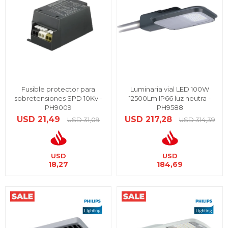
Fusible protector para
Luminaria vial LED 100W
sobretensiones SPD 10Kv -
12500Lm IP66 luz neutra -
PH9009
PH9588
USD
21,49
USD
217,28
USD
31,09
USD
314,39
USD
USD
18,27
184,69