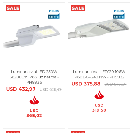
Luminaria vial LED 250W
Luminaria Vial LED120 106W
36200Lm IP66 luz neutra -
IP66 BGP243 NW - PH9932
PH8936
USD
375,88
USD
543,87
USD
432,97
USD
626,49
USD
319,50
USD
368,02