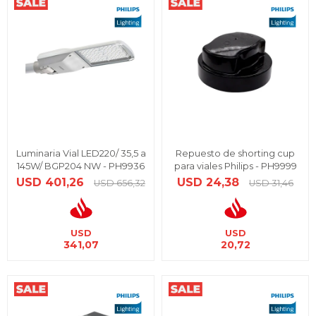
Luminaria Vial LED220/ 35,5 a
Repuesto de shorting cup
145W/ BGP204 NW - PH9936
para viales Philips - PH9999
USD
401,26
USD
24,38
USD
656,32
USD
31,46
USD
USD
341,07
20,72