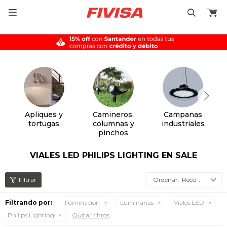

Apliques y
Camineros,
Campanas
tortugas
columnas y
industriales
pinchos
VIALES LED PHILIPS LIGHTING EN SALE
Recomendados
Filtrando por:
Iluminación
Luminarias
Viales LED
Philips Lighting
Quitar filtros