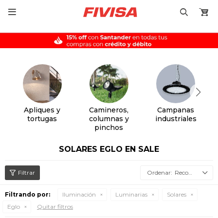

Apliques y
Camineros,
Campanas
tortugas
columnas y
industriales
pinchos
SOLARES EGLO EN SALE
Recomendados
Filtrando por:
Iluminación
Luminarias
Solares
Eglo
Quitar filtros