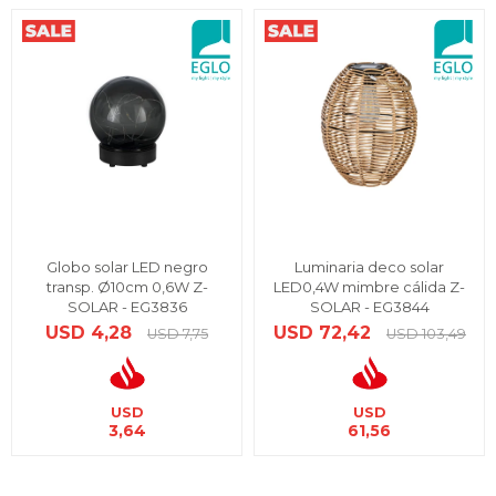
Globo solar LED negro
Luminaria deco solar
transp. Ø10cm 0,6W Z-
LED0,4W mimbre cálida Z-
SOLAR - EG3836
SOLAR - EG3844
USD
4,28
USD
72,42
USD
7,75
USD
103,49
USD
USD
3,64
61,56