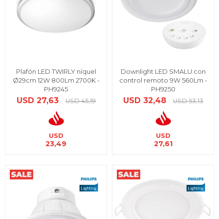
Plafón LED TWIRLY níquel
Downlight LED SMALU con
Ø29cm 12W 800Lm 2700K -
control remoto 9W 560Lm -
PH9245
PH9250
USD
27,63
USD
32,48
USD
45,19
USD
53,13
USD
USD
23,49
27,61