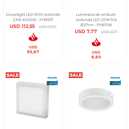
Downlight LED IP20 redondo
Luminaria de embutir
23W 4000W - PH9557
redonda LED 20W fría
Ø27cm - PH9708
USD
112,55
USD
172,11
USD
7,77
USD
12,71
USD
95,67
USD
6,60