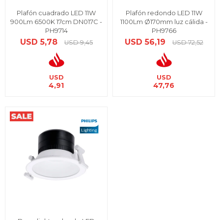
Plafón cuadrado LED 11W
Plafón redondo LED 11W
900Lm 6500K 17cm DN017C -
1100Lm Ø170mm luz cálida -
PH9714
PH9766
USD
5,78
USD
56,19
USD
9,45
USD
72,52
USD
USD
4,91
47,76