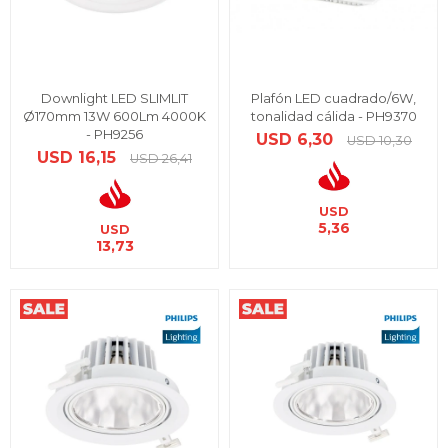
Downlight LED SLIMLIT
Plafón LED cuadrado/6W,
Ø170mm 13W 600Lm 4000K
tonalidad cálida - PH9370
- PH9256
USD
6,30
USD
10,30
USD
16,15
USD
26,41
USD
5,36
USD
13,73