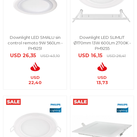
Downlight LED SMALU sin
Downlight LED SLIMLIT
control remoto 9W 560Lm -
Ø170mm 13W 600Lm 2700K -
PH9251
PH9255
USD
26,35
USD
16,15
USD
43,10
USD
26,41
USD
USD
22,40
13,73