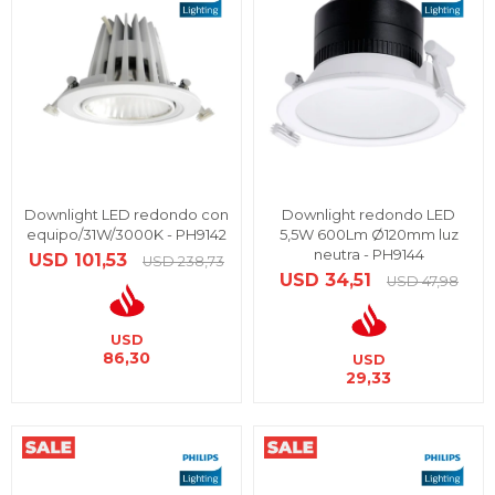
Downlight LED redondo con
Downlight redondo LED
equipo/31W/3000K - PH9142
5,5W 600Lm Ø120mm luz
neutra - PH9144
USD
101,53
USD
238,73
USD
34,51
USD
47,98
USD
86,30
USD
29,33