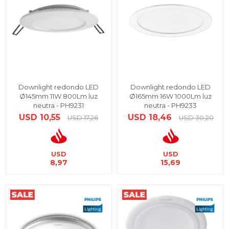
Downlight redondo LED
Downlight redondo LED
Ø145mm 11W 800Lm luz
Ø165mm 16W 1000Lm luz
neutra - PH9231
neutra - PH9233
USD
10,55
USD
18,46
USD
17,26
USD
30,20
USD
USD
8,97
15,69