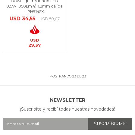
Downlight redondo LED
9,5W 1050Lm Ø162mm cálida
- PH9145X
USD
34,55
USD
50,07
USD
29,37
MOSTRANDO
23
DE
23
NEWSLETTER
¡Suscribite y recibí todas nuestras novedades!
SUSCRIBIRME