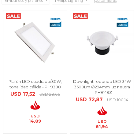
Embutidos y plafones
Philips Lighting
Quitar filtros
Plafón LED cuadrado/30W,
Downlight redondo LED 34W
tonalidad cálida - PH9388
3500Lm Ø294mm luz neutra
- PH9149Z
USD
17,52
USD
28,66
USD
72,87
USD
100,14
USD
14,89
USD
61,94