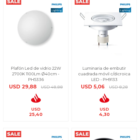
Plafón Led de vidrio 22W
Luminaria de embutir
2700K 1100Lm Ø40cm -
cuadrada móvil c/dicroica
PH5336
LED - PH9133
USD
29,88
USD
5,06
USD
48,88
USD
8,28
USD
USD
25,40
4,30