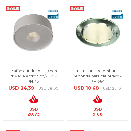
Plafón cilíndrico LED con
Luminaria de embutir
driver electrónico/7,5W -
redonda para cielorraso -
PH1451
PH1664
USD
24,39
USD
10,68
USD
78,00
USD
25,10
USD
USD
20,73
9,08