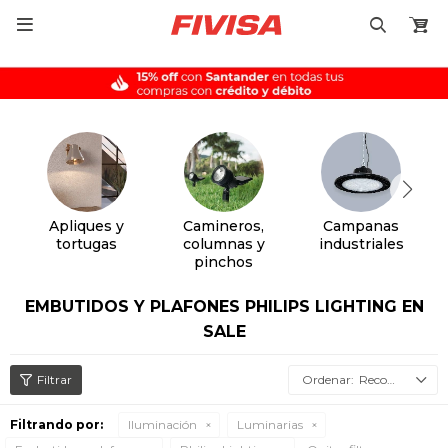

Camineros,
Campanas
Cintas LED
columnas y
industriales
pinchos
EMBUTIDOS Y PLAFONES PHILIPS LIGHTING EN
SALE
Recomendados
Filtrando por:
Iluminación
Luminarias