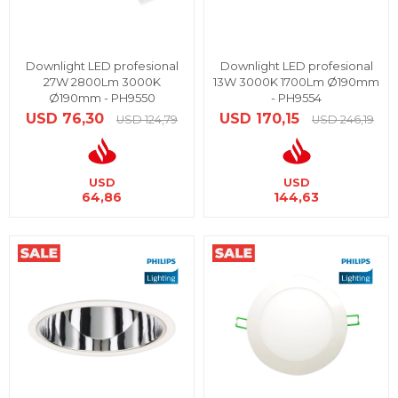
Downlight LED profesional
Downlight LED profesional
27W 2800Lm 3000K
13W 3000K 1700Lm Ø190mm
Ø190mm - PH9550
- PH9554
USD
76,30
USD
170,15
USD
124,79
USD
246,19
USD
USD
64,86
144,63