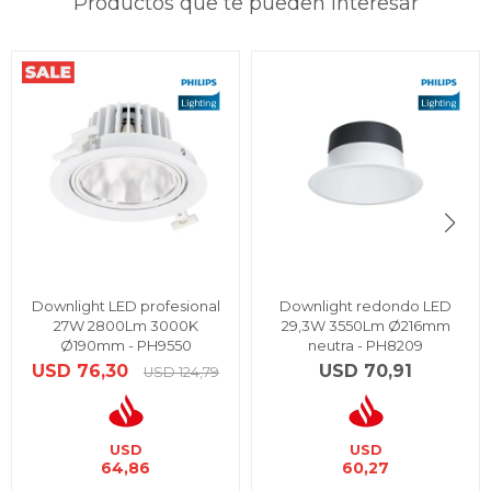
Productos que te pueden interesar
Downlight LED profesional
Downlight redondo LED
27W 2800Lm 3000K
29,3W 3550Lm Ø216mm
Ø190mm - PH9550
neutra - PH8209
USD
76,30
USD
70,91
USD
124,79
USD
USD
64,86
60,27