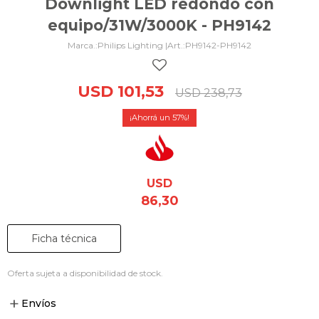
Downlight LED redondo con
equipo/31W/3000K - PH9142
Philips Lighting |
PH9142-PH9142
USD
101,53
USD
238,73
57
USD
86,30
Ficha técnica
Oferta sujeta a disponibilidad de stock.
Envíos