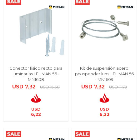
Conector físico recto para
Kit de suspensión acero
luminarias LEHMAN 56 -
p/suspender lum. LEHMAN 56
MN1608
- MN1609
USD
7,32
USD
7,32
USD
15,38
USD
11,79
USD
USD
6,22
6,22