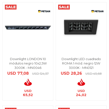
Downlight LONDON 10
Downlight LED cuadrado
módulos negro 10x2,5W
ROMA 1 mód. negro 12W
3000K - MN0046
3000K - MN0121
USD
77,08
USD
28,26
USD
124,57
USD
45,68
USD
USD
65,52
24,02