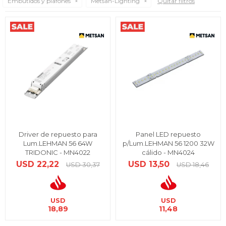
Embutidos y plafones
Metsan-Lighting
Quitar filtros
Driver de repuesto para
Panel LED repuesto
Lum.LEHMAN 56 64W
p/Lum.LEHMAN 56 1200 32W
TRIDONIC - MN4022
cálido - MN4024
USD
22,22
USD
13,50
USD
30,37
USD
18,46
USD
USD
18,89
11,48