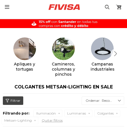

Apliques y
Camineros,
Campanas
tortugas
columnas y
industriales
pinchos
COLGANTES METSAN-LIGHTING EN SALE
Recomendados
Filtrando por:
Iluminación
Luminarias
Colgantes
Metsan-Lighting
Quitar filtros