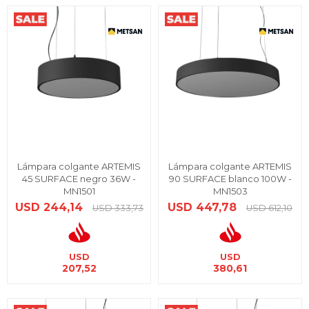
Lámpara colgante ARTEMIS
Lámpara colgante ARTEMIS
45 SURFACE negro 36W -
90 SURFACE blanco 100W -
MN1501
MN1503
USD
244,14
USD
447,78
USD
333,73
USD
612,10
USD
USD
207,52
380,61