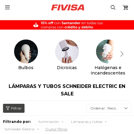

Bulbos
Dicroicas
Halógenas e
incandescentes
LÁMPARAS Y TUBOS SCHNEIDER ELECTRIC EN
SALE
Recomendados
Filtrando por:
Iluminación
Lámparas y tubos
Schneider Electric
Quitar filtros