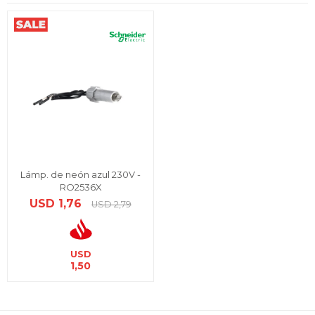
Lámp. de neón azul 230V -
RO2536X
USD
1,76
USD
2,79
USD
1,50