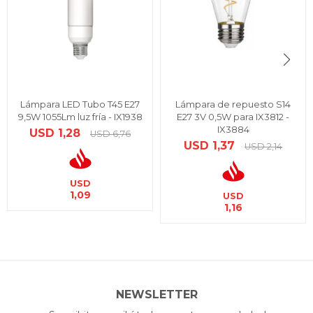
Lámpara LED Tubo T45 E27
Lámpara de repuesto S14
9,5W 1055Lm luz fría - IX1938
E27 3V 0,5W para IX3812 -
IX3884
USD
1,28
USD
6,76
USD
1,37
USD
2,14
USD
1,09
USD
1,16
NEWSLETTER