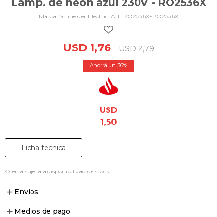
Lámp. de neón azul 230V - RO2536X
Schneider Electric |
RO2536X-RO2536X
USD
1,76
USD
2,79
36
USD
1,50
Ficha técnica
Oferta sujeta a disponibilidad de stock.
Envíos
Medios de pago