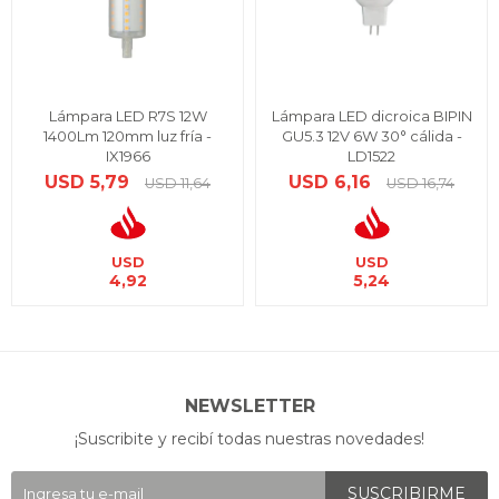
Lámpara LED R7S 12W
Lámpara LED dicroica BIPIN
1400Lm 120mm luz fría -
GU5.3 12V 6W 30° cálida -
IX1966
LD1522
USD
5,79
USD
6,16
USD
11,64
USD
16,74
USD
USD
4,92
5,24
NEWSLETTER
¡Suscribite y recibí todas nuestras novedades!
SUSCRIBIRME