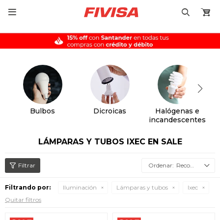

Bulbos
Dicroicas
Halógenas e
incandescentes
LÁMPARAS Y TUBOS IXEC EN SALE
Recomendados
Filtrando por:
Iluminación
Lámparas y tubos
Ixec
Quitar filtros