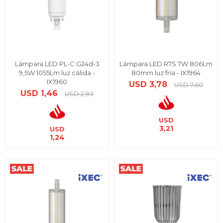
Lámpara LED PL-C G24d-3
Lámpara LED R7S 7W 806Lm
9,5W 1055Lm luz cálida -
80mm luz fría - IX1964
IX1960
USD
3,78
USD
7,60
USD
1,46
USD
2,93
USD
3,21
USD
1,24