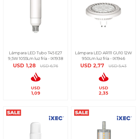
Lámpara LED Tubo T45 E27
Lámpara LED AR111 GU10 12W
9,5W 1055Lm luz fría - IX1938
950Lm luz fría - IX1946
USD
1,28
USD
2,77
USD
6,76
USD
5,43
USD
USD
1,09
2,35