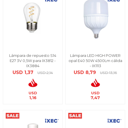
Lámpara de repuesto S14
Lámpara LED HIGH POWER
E27 3V 0,5W para IX3812 -
opal E40 50W 4500Lm cálida
IX3884
- IX1113
USD
1,37
USD
8,79
USD
2,14
USD
13,16
USD
USD
1,16
7,47