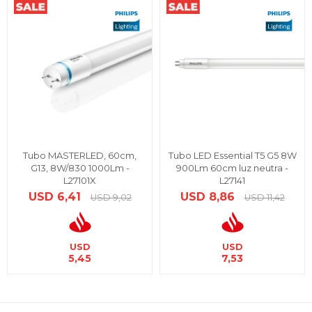
Tubo MASTERLED, 60cm,
Tubo LED Essential T5 G5 8W
G13, 8W/830 1000Lm -
900Lm 60cm luz neutra -
L27101X
L27141
USD
6,41
USD
8,86
USD
9,02
USD
11,42
USD
USD
5,45
7,53