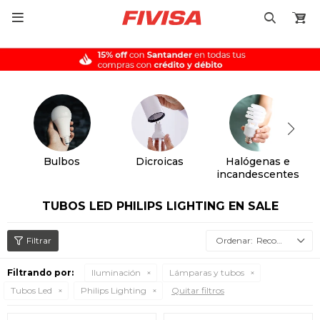

Bulbos
Dicroicas
Halógenas e
incandescentes
TUBOS LED PHILIPS LIGHTING EN SALE
Recomendados
Filtrando por:
Iluminación
Lámparas y tubos
Tubos Led
Philips Lighting
Quitar filtros