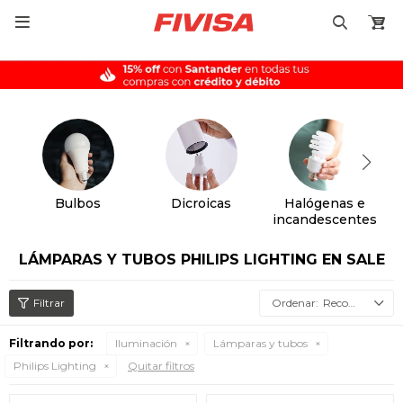

Bulbos
Dicroicas
Halógenas e
incandescentes
LÁMPARAS Y TUBOS PHILIPS LIGHTING EN SALE
Recomendados
Filtrando por:
Iluminación
Lámparas y tubos
Philips Lighting
Quitar filtros