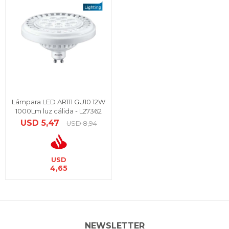
Lámpara LED AR111 GU10 12W
1000Lm luz cálida - L27362
USD
5,47
USD
8,94
USD
4,65
NEWSLETTER