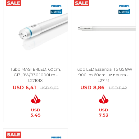
Tubo MASTERLED, 60cm,
Tubo LED Essential T5 G5 8W
G13, 8W/830 1000Lm -
900Lm 60cm luz neutra -
L27101X
L27141
USD
6,41
USD
8,86
USD
9,02
USD
11,42
USD
USD
5,45
7,53