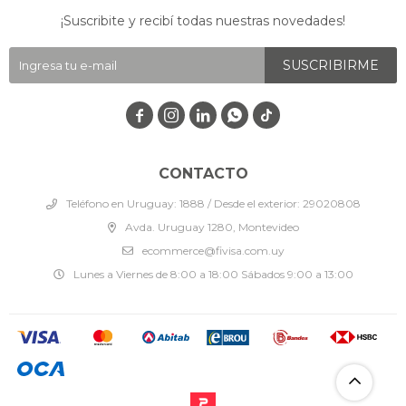
¡Suscribite y recibí todas nuestras novedades!
SUSCRIBIRME




CONTACTO
Teléfono en Uruguay: 1888 / Desde el exterior: 29020808
Avda. Uruguay 1280, Montevideo
ecommerce@fivisa.com.uy
Lunes a Viernes de 8:00 a 18:00 Sábados 9:00 a 13:00