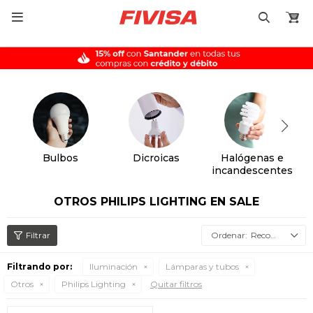

Bulbos
Dicroicas
Halógenas e
incandescentes
OTROS PHILIPS LIGHTING EN SALE
Recomendados
Filtrando por:
Iluminación
Lámparas y tubos
Otros
Philips Lighting
Quitar filtros