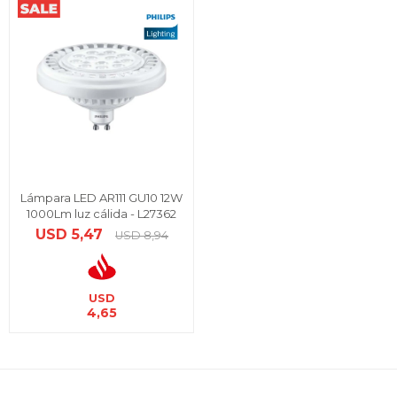
Lámpara LED AR111 GU10 12W
1000Lm luz cálida - L27362
USD
5,47
USD
8,94
USD
4,65